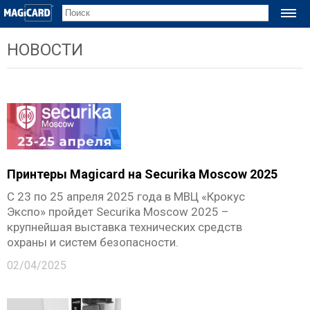
ПРИНТЕРЫ
НОВОСТИ
Принтеры карт
Magicard 600
Magicard Pronto100
Magicard 300
Magicard Pronto
Magicard Prima 8
Принтеры Magicard на Securika Moscow 2025
Расходные материалы
С 23 по 25 апреля 2025 года в МВЦ «Крокус
Экспо» пройдет Securika Moscow 2025 –
ТЕХНОЛОГИИ
крупнейшая выставка технических средств
Технологии печати
охраны и систем безопасности.
Сублимационная печать
02/04/2025
Термотрансферная печать
Ретрансферная печать