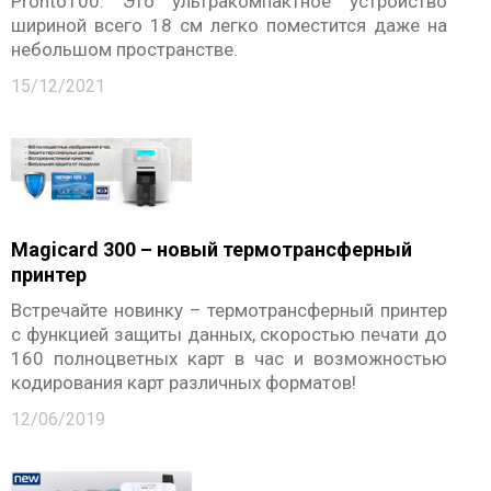
Pronto100. Это ультракомпактное устройство
шириной всего 18 см легко поместится даже на
КОНТАКТЫ
небольшом пространстве.
15/12/2021
Magicard 300 – новый термотрансферный
принтер
Встречайте новинку – термотрансферный принтер
с функцией защиты данных, скоростью печати до
160 полноцветных карт в час и возможностью
кодирования карт различных форматов!
12/06/2019