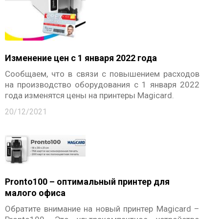
Дополнительные опции
UV-печать
Повторная печать
Ламинирование
Изменение цен с 1 января 2022 года
Обновление до двусторонней модели
Сообщаем, что в связи с повышением расходов
Встроенные кодировщики карт
на производство оборудования с 1 января 2022
года изменятся цены на принтеры Magicard.
ОБЪЕКТЫ
20/12/2021
ПОДДЕРЖКА
Маркетинговые материалы
Технические материалы
Видеоматериалы
О КОМПАНИИ
Pronto100 – оптимальный принтер для
малого офиса
НОВОСТИ
Обратите внимание на новый принтер Magicard –
ГДЕ КУПИТЬ