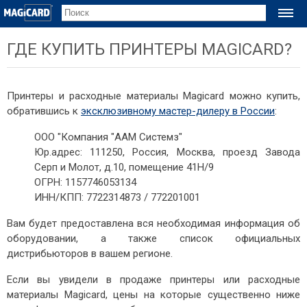
ПРИНТЕРЫ
ГДЕ КУПИТЬ ПРИНТЕРЫ MAGICARD?
Принтеры карт
Magicard 600
Принтеры и расходные материалы Magicard можно купить,
Magicard Pronto100
обратившись к
эксклюзивному мастер-дилеру в России
:
Magicard 300
ООО "Компания "ААМ Системз"
Magicard Pronto
Юр.адрес: 111250, Россия, Москва, проезд Завода
Magicard Prima 8
Серп и Молот, д.10, помещение 41Н/9
ОГРН: 1157746053134
Расходные материалы
ИНН/КПП: 7722314873 / 772201001
ТЕХНОЛОГИИ
Вам будет предоставлена вся необходимая информация об
Технологии печати
оборудовании, а также список официальных
дистрибьюторов в вашем регионе.
Сублимационная печать
Термотрансферная печать
Если вы увидели в продаже принтеры или расходные
материалы Magicard, цены на которые существенно ниже
Ретрансферная печать