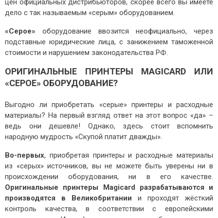
цен официальных дистрибьюторов, скорее всего вы имеете
Дополнительные опции
дело с так называемым «серым» оборудованием.
UV-печать
«Серое»
оборудование ввозится неофициально, через
Повторная печать
подставные юридические лица, с занижением таможенной
Ламинирование
стоимости и нарушением законодательства РФ.
Обновление до двусторонней модели
ОРИГИНАЛЬНЫЕ ПРИНТЕРЫ MAGICARD ИЛИ
Встроенные кодировщики карт
«СЕРОЕ» ОБОРУДОВАНИЕ?
ОБЪЕКТЫ
Выгодно ли приобретать «серые» принтеры и расходные
ПОДДЕРЖКА
материалы? На первый взгляд ответ на этот вопрос «да» –
ведь они дешевле! Однако, здесь стоит вспомнить
Маркетинговые материалы
народную мудрость «Скупой платит дважды».
Технические материалы
Во-первых
, приобретая принтеры и расходные материалы
Видеоматериалы
из «серых» источников, вы не можете быть уверены ни в
происхождении оборудования, ни в его качестве.
О КОМПАНИИ
Оригинальные принтеры Magicard разрабатываются и
НОВОСТИ
производятся в Великобритании
и проходят жёсткий
контроль качества, в соответствии с европейскими
ГДЕ КУПИТЬ