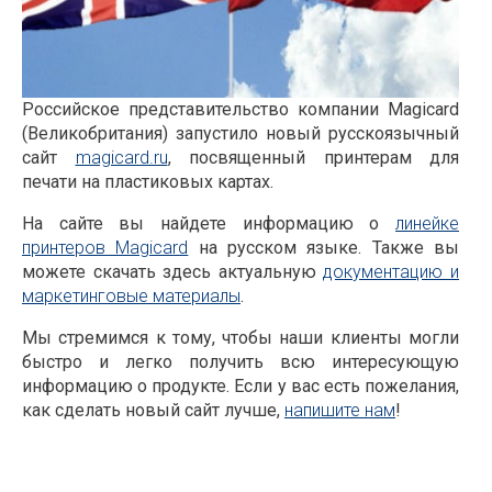
Дополнительные опции
UV-печать
Повторная печать
Российское представительство компании Magicard
Ламинирование
(Великобритания) запустило новый русскоязычный
Обновление до двусторонней модели
сайт
magicard.ru
, посвященный принтерам для
Встроенные кодировщики карт
печати на пластиковых картах.
ОБЪЕКТЫ
На сайте вы найдете информацию о
линейке
принтеров Magicard
на русском языке. Также вы
ПОДДЕРЖКА
можете скачать здесь актуальную
документацию и
маркетинговые материалы
.
Маркетинговые материалы
Технические материалы
Мы стремимся к тому, чтобы наши клиенты могли
быстро и легко получить всю интересующую
Видеоматериалы
информацию о продукте. Если у вас есть пожелания,
О КОМПАНИИ
как сделать новый сайт лучше,
напишите нам
!
НОВОСТИ
ГДЕ КУПИТЬ