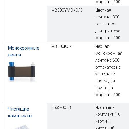
Magicard 600
MB300YMCKO/3
Цветная
лента на 300
отпечатков
для принтера
Magicard 600
MB600KO/3
Черная
Монохромные
монохромная
ленты
лента на 600
отпечатков с
защитным
слоем для
принтера
Magicard 600
3633-0053
Чистящий
Чистящие
комплект (10
комплекты
карт и 1
чистящий