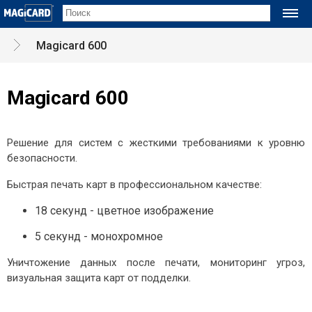
ПРИНТЕРЫ
Magicard 600
Принтеры карт
Magicard 600
Magicard 600
Magicard Pronto100
Magicard 300
Решение для систем с жесткими требованиями к уровню
Magicard Pronto
безопасности.
Magicard Prima 8
Быстрая печать карт в профессиональном качестве:
Расходные материалы
18 секунд - цветное изображение
ТЕХНОЛОГИИ
5 секунд - монохромное
Технологии печати
Сублимационная печать
Уничтожение данных после печати, мониторинг угроз,
визуальная защита карт от подделки.
Термотрансферная печать
Ретрансферная печать