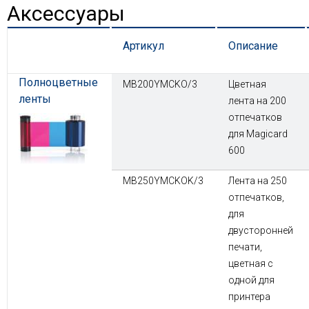
Аксессуары
Артикул
Описание
Полноцветные
MB200YMCKO/3
Цветная
ленты
лента на 200
отпечатков
для Magicard
600
MB250YMCKOK/3
Лента на 250
отпечатков,
для
двусторонней
печати,
цветная с
одной для
принтера